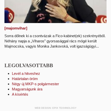
[majomvihar]
Sorra dőlnek ki a csontvázak a Fico-kabinet(ek) szekrényéből.
Néhány napja a „Viharos” gyorsasággal rács mögé került
Majmocska, vagyis Monika Jankovská, volt igazságügyi...
LEGOLVASOTTABB
Levél a hitveshez
Határtalan öröm
Négy új MKP-s polgármester
Magyarságunk ára
A kísértés
WEB DESIGN
:
EPIX TEXHNOLOGY