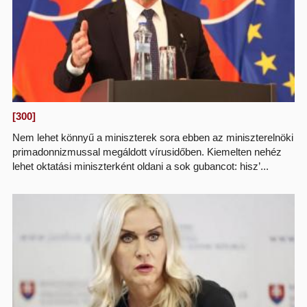
[300]
Nem lehet könnyű a miniszterek sora ebben az miniszterelnöki
primadonnizmussal megáldott vírusidőben. Kiemelten nehéz
lehet oktatási miniszterként oldani a sok gubancot: hisz’...