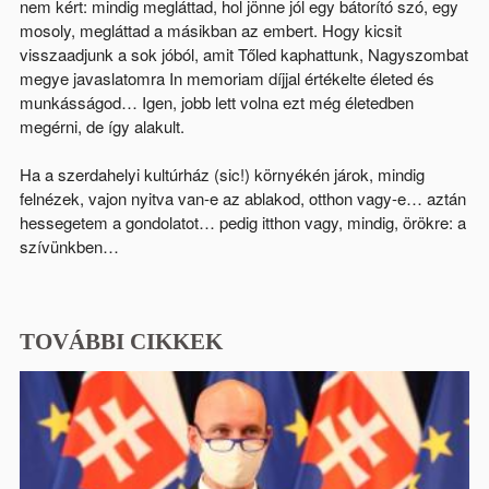
nem kért: mindig megláttad, hol jönne jól egy bátorító szó, egy
mosoly, megláttad a másikban az embert. Hogy kicsit
visszaadjunk a sok jóból, amit Tőled kaphattunk, Nagyszombat
megye javaslatomra In memoriam díjjal értékelte életed és
munkásságod… Igen, jobb lett volna ezt még életedben
megérni, de így alakult.
Ha a szerdahelyi kultúrház (sic!) környékén járok, mindig
felnézek, vajon nyitva van-e az ablakod, otthon vagy-e… aztán
hessegetem a gondolatot… pedig itthon vagy, mindig, örökre: a
szívünkben…
TOVÁBBI CIKKEK