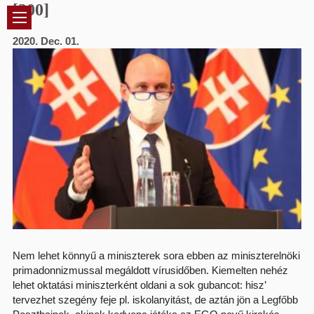
[300]
Jump to navigation
2020. Dec. 01.
Nem lehet könnyű a miniszterek sora ebben az miniszterelnöki
primadonnizmussal megáldott vírusidőben. Kiemelten nehéz
lehet oktatási miniszterként oldani a sok gubancot: hisz’
tervezhet szegény feje pl. iskolanyitást, de aztán jön a Legfőbb