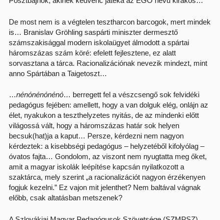
Posztbajnok, akinek kedvenc játéka az EGO nevű kirakós…
De most nem is a végtelen tesztharcon barcogok, mert mindek
is… Branislav Gröhling saspárti miniszter dermesztő
számszakisággal modern iskolaügyet álmodott a spártai
háromszázas szám köré: efelett fejlesztene, ez alatt
sorvasztana a tárca. Racionalizációnak nevezik mindezt, mint
anno Spártában a Taigetoszt…
…
nénónénónénó
… berregett fel a vészcsengő sok felvidéki
pedagógus fejében: amellett, hogy a van dolguk elég, onlájn az
élet, nyakukon a teszthelyzetes nyitás, de az mindenki előtt
világossá vált, hogy a háromszázas határ sok helyen
becsuk(hat)ja a kaput… Persze, kérdezni nem nagyon
kérdeztek: a kisebbségi pedagógus – helyzetéből kifolyólag –
óvatos fajta… Gondolom, az viszont nem nyugtatta meg őket,
amit a magyar iskolák leépítése kapcsán nyilatkozott a
szaktárca, mely szerint „a racionalizációt nagyon érzékenyen
fogjuk kezelni.” Ez vajon mit jelenthet? Nem baltával vágnak
előbb, csak altatásban metszenek?
A Szlovákiai Magyar Pedagógusok Szövetsége (SZMPSZ)