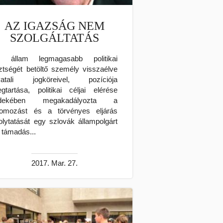
AZ IGAZSÁG NEM
SZOLGÁLTATÁS
 állam legmagasabb politikai
sztségét betöltő személy visszaélve
vatali jogköreivel, pozíciója
gtartása, politikai céljai elérése
rdekében megakadályozta a
omozást és a törvényes eljárás
folytatását egy szlovák állampolgárt
t támadás...
2017. Mar. 27.