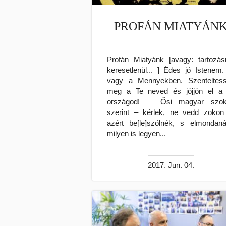
PROFÁN MIATYÁN
Profán Miatyánk [avagy: tartozásr
keresetlenül... ] Édes jó Istenem.
vagy a Mennyekben. Szenteltes
meg a Te neved és jöjjön el a
országod! Ősi magyar szok
szerint – kérlek, ne vedd zokon
azért be[le]szólnék, s elmondan
milyen is legyen...
2017. Jun. 04.