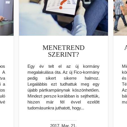
MENETREND
SZERINT?
pos
Egy év telt el az új kormány
M
. A
megalakulása óta. Az új Fico-kormány
kö
tva
pedig sikert sikerre halmoz.
és
i a
Legalábbis ezt tudhattuk meg egy
Té
tos
újabb pártkampánynak köszönhetően.
Az
ló
Mindezt persze korábban is sejthettük,
bá
űvé
hiszen már fél évvel ezelőtt
ma
tudomásunkra juthatott, hogy...
2017. Mar. 21.