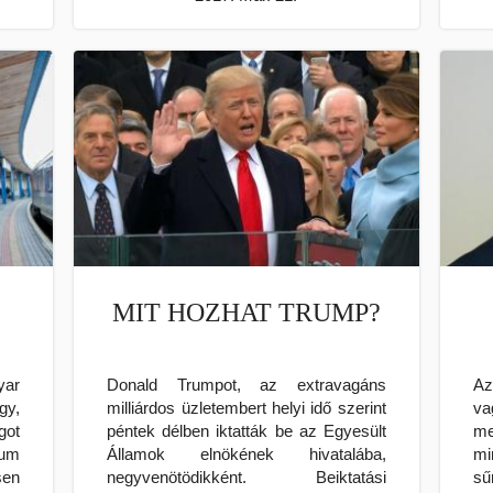
!
MIT HOZHAT TRUMP?
yar
Donald Trumpot, az extravagáns
Az
gy,
milliárdos üzletembert helyi idő szerint
va
got
péntek délben iktatták be az Egyesült
me
ium
Államok elnökének hivatalába,
mi
sen
negyvenötödikként. Beiktatási
s