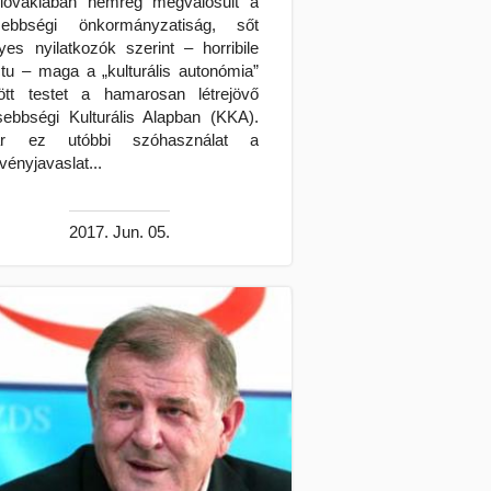
lovákiában nemrég megvalósult a
sebbségi önkormányzatiság, sőt
yes nyilatkozók szerint – horribile
ctu – maga a „kulturális autonómia”
tött testet a hamarosan létrejövő
sebbségi Kulturális Alapban (KKA).
ár ez utóbbi szóhasználat a
rvényjavaslat...
2017. Jun. 05.