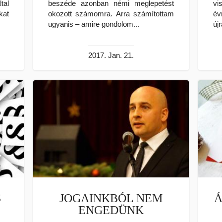
tal
beszéde azonban némi meglepetést
vi
kat
okozott számomra. Arra számítottam
é
ugyanis – amire gondolom...
új
2017. Jan. 21.
S
JOGAINKBÓL NEM
Á
ENGEDÜNK