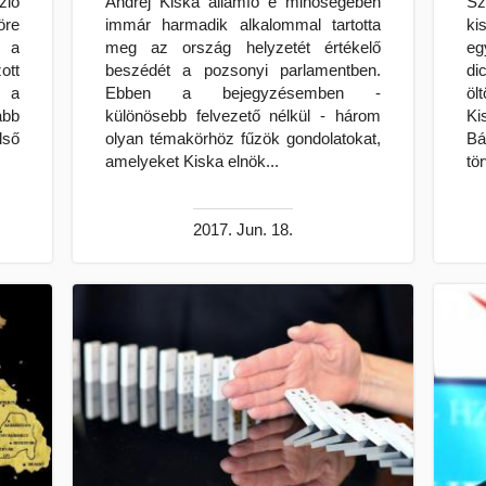
ió
Andrej Kiska államfő e minőségében
Sz
öre
immár harmadik alkalommal tartotta
ki
, a
meg az ország helyzetét értékelő
eg
ott
beszédét a pozsonyi parlamentben.
di
l a
Ebben a bejegyzésemben -
öl
ább
különösebb felvezető nélkül - három
Ki
lső
olyan témakörhöz fűzök gondolatokat,
B
amelyeket Kiska elnök...
tö
2017. Jun. 18.