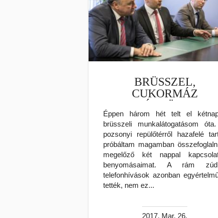
BRÜSSZEL,
CUKORMÁZ
NÉLKÜL…
Éppen három hét telt el kétna
brüsszeli munkalátogatásom óta
pozsonyi repülőtérről hazafelé tar
próbáltam magamban összefoglaln
megelőző két nappal kapcsola
benyomásaimat. A rám zúdu
telefonhívások azonban egyértelm
tették, nem ez...
2017. Mar. 26.