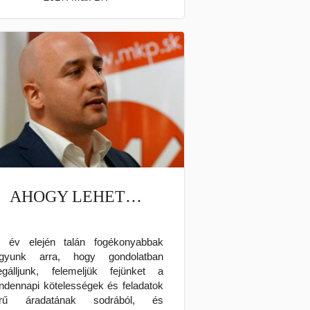
AHOGY LEHET…
 év elején talán fogékonyabbak
gyunk arra, hogy gondolatban
gálljunk, felemeljük fejünket a
ndennapi kötelességek és feladatok
űrű áradatának sodrából, és