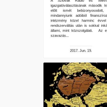
A Szlovák Rádió és Televíz
igazgatóválasztásának második k
előtt ismét bebizonyosodott
mindannyiunk adóiból finanszíroz
intézmény közel harminc évve
rendszerváltás után is sokkal ink
állami, mint közszolgálati. Az e
szavazás...
2017. Jun. 19.