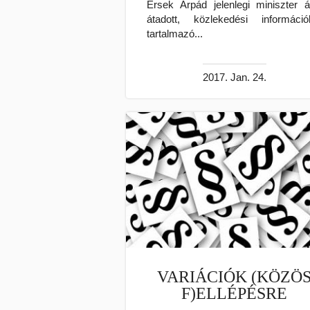
Érsek Árpád jelenlegi miniszter ál
átadott, közlekedési információ
tartalmazó...
2017. Jan. 24.
VARIÁCIÓK (KÖZÖ
F)ELLÉPÉSRE