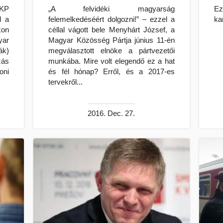
MKP
„A felvidéki magyarság
Ez
l a
felemelkedéséért dolgozni!” – ezzel a
ka
kon
céllal vágott bele Menyhárt József, a
yar
Magyar Közösség Pártja június 11-én
k)
megválasztott elnöke a pártvezetői
zás
munkába. Mire volt elegendő ez a hat
oni
és fél hónap? Erről, és a 2017-es
tervekről...
2016. Dec. 27.