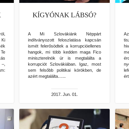
K
KÍGYÓNAK LÁBSÓ?
ól,
A Mi Szlovákiánk Néppárt
Az
 Ki
indítványozott feloszlatása kapcsán
ti
sék
ismét felerősödtek a korrupcióellenes
hi
 Te
hangok, mi több kedden maga Fico
me
ás
miniszterelnök úr is megtalálta a
é
 –,
korrupciót Szlovákiában. Igaz, most
ny
ám:
sem felsőbb politikai körökben, de
le
azért megtalálta…...
ér
2017. Jun. 01.